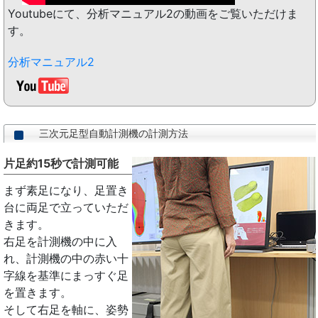
Youtubeにて、分析マニュアル2の動画をご覧いただけま
す。
分析マニュアル2
三次元足型自動計測機の計測方法
片足約15秒で計測可能
まず素足になり、足置き
台に両足で立っていただ
きます。
右足を計測機の中に入
れ、計測機の中の赤い十
字線を基準にまっすぐ足
を置きます。
そして右足を軸に、姿勢