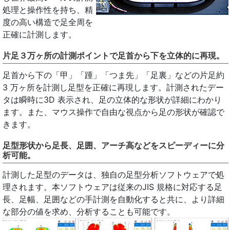
処理と操作性を持ち、精
度の高い構造で足全周を
正確に計測します。
片足３万ヶ所の計測ポイントで足首から下を立体的に再現。
足首から下の「甲」「踵」「つま先」「足裏」などの片足約
3 万ヶ所を計測し足型を正確に再現します。計測されたデー
タは瞬時に3D 表示され、足の立体的な形状が詳細にわかり
ます。また、マウス操作で自由な視点から足の形状が確認で
きます。
足型形状から足長、足囲、アーチ高などをスピーディーに分
析可能。
計測した足型のデータは、独自の足型分析ソフトウェアで処
理されます。本ソフトウェアは従来のJIS 規格に対応する足
長、足幅、足囲などの手計測を自動化すると共に、より詳細
な部分の値を求め、分析することも可能です。